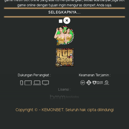
game mesin slot online yang ada itu menyenangkan, sebab ada banyak juga slot
game online dengan tujuan ingin menguras dompet Anda saja.
SELEGKAPNYA...
Dukungan Perangkat :
Keamanan Terjamin :
Lisensi :
Copyright © - KEMONBET. Seluruh hak cipta dilindungi