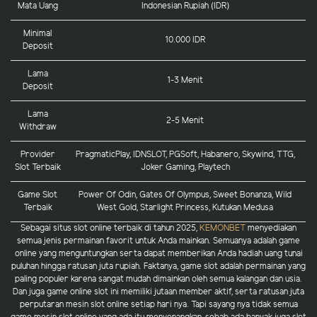
Mata Uang
Indonesian Rupiah (IDR)
Minimal
10.000 IDR
Deposit
Lama
1-3 Menit
Deposit
Lama
2-5 Menit
Withdraw
Provider
PragmaticPlay, IDNSLOT, PGSoft, Habanero, Skywind, TTG,
Slot Terbaik
Joker Gaming, Playtech
Game Slot
Power Of Odin, Gates Of Olympus, Sweet Bonanza, Wild
Terbaik
West Gold, Starlight Princess, Kutukan Medusa
Sebagai situs slot online terbaik di tahun 2025,
KEMONBET
menyediakan
semua jenis permainan favorit untuk Anda mainkan. Semuanya adalah game
online yang menguntungkan serta dapat memberikan Anda hadiah uang tunai
puluhan hingga ratusan juta rupiah. Faktanya, game slot adalah permainan yang
paling populer karena sangat mudah dimainkan oleh semua kalangan dan usia.
Dan juga game online slot ini memiliki jutaan member aktif, serta ratusan juta
perputaran mesin slot online setiap hari nya. Tapi sayang nya tidak semua