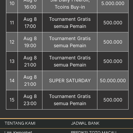
10
5.000.000
16:00
Tcoins Buy-in
Aug 8
Tournament Gratis
11
500.000
17:00
semua Pemain
Aug 8
Tournament Gratis
12
500.000
19:00
semua Pemain
Aug 8
Tournament Gratis
13
500.000
21:00
semua Pemain
Aug 8
14
SUPER SATURDAY
50.000.000
21:00
Aug 8
Tournament Gratis
15
500.000
23:00
semua Pemain
TENTANG KAMI
JADWAL BANK